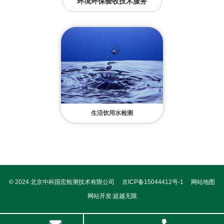
环境环保验收技术服务
生活饮用水检测
© 2024 北京中科国宏检测技术有限公司
京ICP备15044412号-1
网站地图
网站开发
:
超越无限